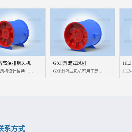
消防高温排烟风机
GXF斜流式风机
HTF系列风机设计独特，高温电机全封闭内置，配设专门的电机冷却系统，采用CAD软件多目标优化设计的轴流和混流叶轮结构，通过多选驱动形式，达到一机两用（即常用送排通风和消防使用时高温排烟），配设电控箱后可远程自动控制。具有耐高温性能优良、效率高、体积小，安装简便（水平、垂直、吊装均可）等优点，广泛应用于高层建筑、烘房、地下车库、地铁、隧道等场合消防排烟和送排通风。
GXF斜流式风机可用于高层建筑、地下建筑的防排烟系统。具有效率高、噪声低、用途广，平时通风接气与火灾时消防排烟一机两用的特点。
联系方式