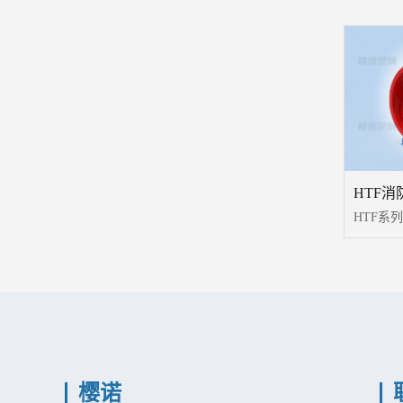
HTF
樱诺