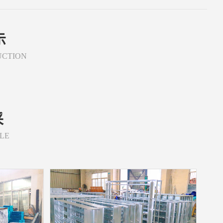
示
UCTION
采
LE