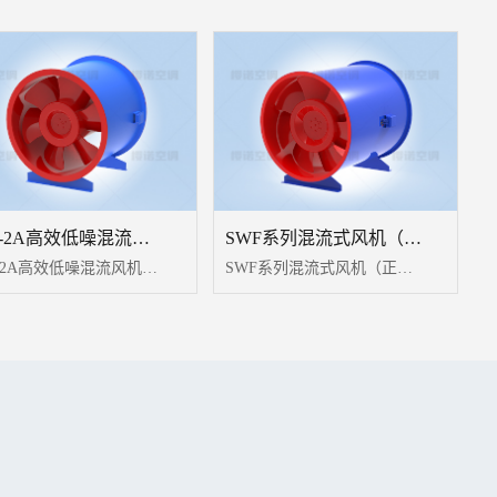
HL3-2A高效低噪混流风机
SWF系列混流式风机（正压送风机）
HL3-2A高效低噪混流风机用于通风换气；适用于地下车库、地下建筑、隧道等场所。具有效率高、节能、低噪音、安装方便等特点。
SWF系列混流式风机（正压送风机）是介于离心和轴流之间的一种新型风机，应用子午加速方法设计，它兼有两者的优点，压力较同机号轴流风机高，风量较同机号离心风机大，具有效率高且到高效区宽。噪音低、结构紧凑、安装方便（水平垂直均可）等特点；广泛应用于公共建筑、民川建筑及矿工企业的送排风系统中。