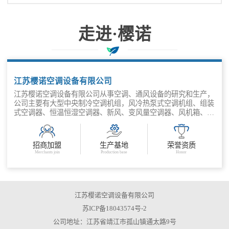
隔烟阻火作用的阀门。关于消防排烟防火阀
的基本功能要求。
走进·樱诺
科技创新，价格合理，服务诚信
江苏樱诺空调设备有限公司
江苏樱诺空调设备有限公司从事空调、通风设备的研究和生产，
公司主要有大型中央制冷空调机组，风冷热泵式空调机组、组装
式空调器、恒温恒湿空调器、新风、变风量空调器、风机箱、风
机盘管空调器、高温消防、单、双速送排风机、新风换气机、全
热高效换气机、离心轴流风机、屋顶风机、诱导、射流排风机。
还有处理中、低频率环境噪音的阻抗复合式消声器，弧形、波
招商加盟
生产基地
荣誉资质
状、H状消声器。ZP-100、200长腔消声器，各种长臂、短臂消
Merchants join
Production base
Honor
声弯头和静压箱；处理不同环境空气中的质量分子的高、中、低
效过滤器、吸收器，并且有一系列带有全自动功能控制的防火、
防烟设备，自动、手动气动防火阀门，防火多叶送风口等以及特
具装饰档次的高质柚木风口散流器，铝合金的风口；有线形、圆
弧形等等及不锈钢的各种风口产品。 多年来，公司本着“用户满
江苏樱诺空调设备有限公司
意是我们所追求的，用户所想是我们应做到的”的经营理念；“科
苏ICP备18043574号-2
技创新，价格合理，服务诚信”的企业宗旨。热忱欢迎海内外各
公司地址：江苏省靖江市孤山镇通太路9号
界人士。朋友前来洽谈、合作，携手共创辉煌的明天。